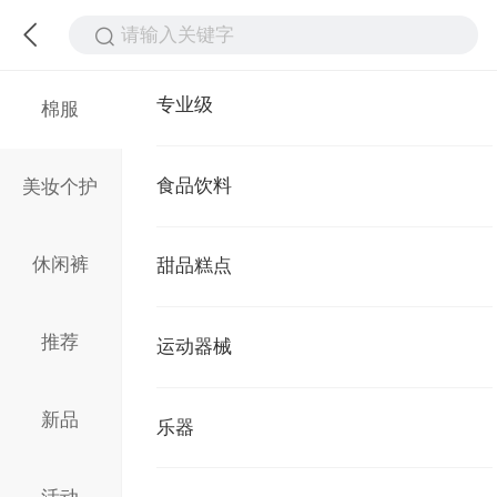
请输入关键字
专业级
棉服
食品饮料
美妆个护
休闲裤
甜品糕点
推荐
运动器械
新品
乐器